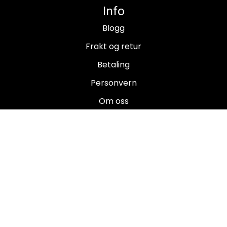
Info
Blogg
Frakt og retur
Betaling
Personvern
Om oss
Salgsbetingelser
Brukermanualer
Nyhetsbrev
Registrer deg for å motta nyheter og tilbud!
E-post