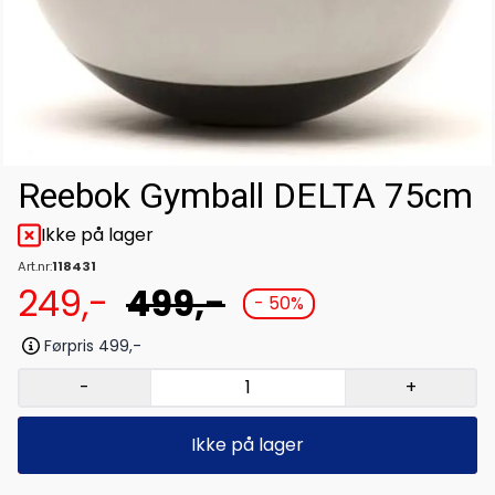
Reebok Gymball DELTA 75cm
Ikke på lager
Art.nr:
118431
249,-
499,-
- 50%
Førpris 499,-
-
+
Ikke på lager