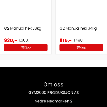
G2 Manual hex 38kg
G2 Manual hex 34kg
930,-
815,-
1.680,-
1.490,-
Kjøp
Kjøp
Om oss
GYM2000 PRODUKSJON AS
Nedre Nedmarken 2