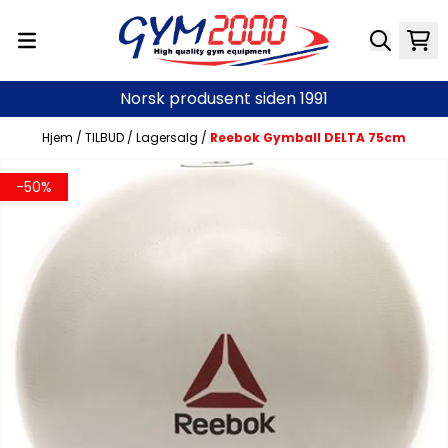
Hopp til innhold
Norsk produsent siden 1991
Hjem
/
TILBUD
/
Lagersalg
/
Reebok Gymball DELTA 75cm
-50%