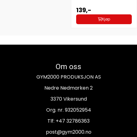
139,-
Kjøp
Om oss
GYM2000 PRODUKSJON AS
Nedre Nedmarken 2
3370 Vikersund
Org. nr. 932052954
Tlf:
+47 32786363
post@gym2000.no