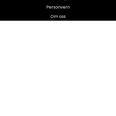
Personvern
Om oss
Salgsbetingelser
Brukermanualer
Nyhetsbrev
Registrer deg for å motta nyheter og tilbud!
E-post
Registrer deg