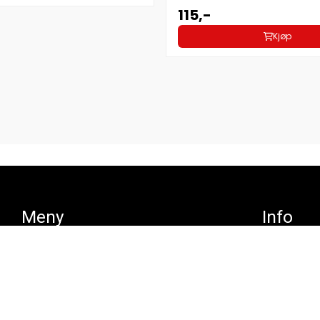
115,-
Kjøp
Meny
Info
Blogg
Blogg
Frakt og retur
Frakt og retur
Betaling
Betaling
Personvern
Personvern