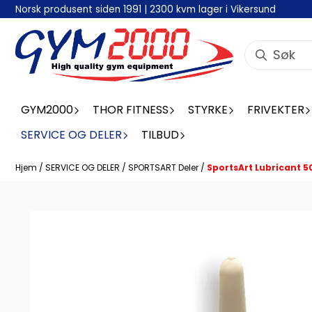
Norsk produsent siden 1991 | 2300 kvm lager i Vikersund
Hopp til innhold
GYM2000
THOR FITNESS
STYRKE
FRIVEKTER
SERVICE OG DELER
TILBUD
Hjem
/
SERVICE OG DELER
/
SPORTSART Deler
/
SportsArt Lubricant 5