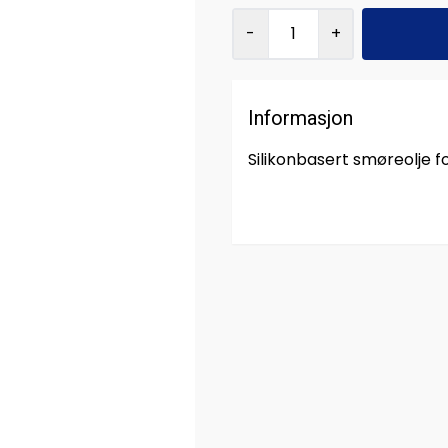
-
+
Informasjon
Silikonbasert smøreolje f