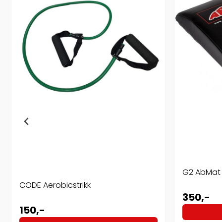
G2 AbMat
CODE Aerobicstrikk
350,-
150,-