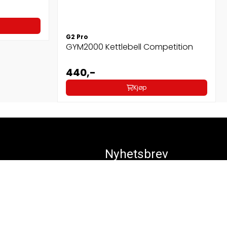
G2 Pro
GYM2000 Kettlebell Competition
440,-
Kjøp
Nyhetsbrev
Registrer deg for å motta nyheter og
tilbud!
E-post