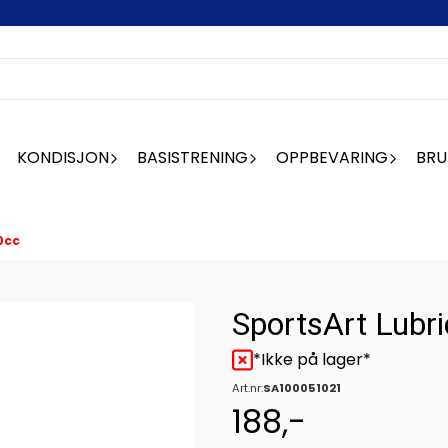
KONDISJON
BASISTRENING
OPPBEVARING
BRU
0cc
SportsArt Lubr
*Ikke på lager*
Art.nr:
SA100051021
188,-