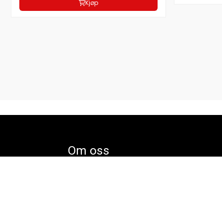
Kjøp
Om oss
GYM2000 PRODUKSJON AS
Nedre Nedmarken 2
3370 Vikersund
Org. nr. 932052954