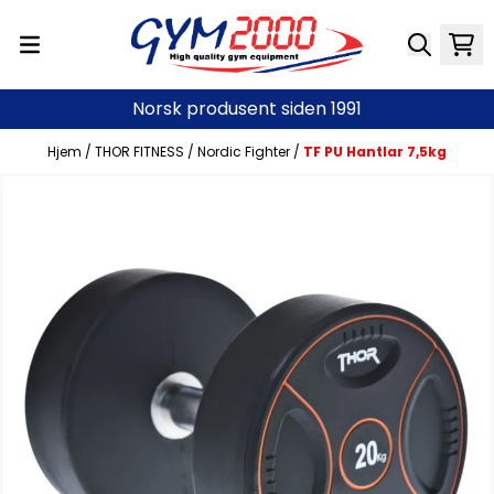
Hopp til innhold
Norsk produsent siden 1991
Hjem
/
THOR FITNESS
/
Nordic Fighter
/
TF PU Hantlar 7,5kg