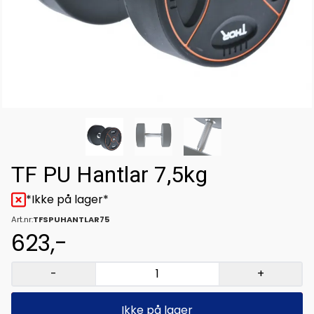
TF PU Hantlar 7,5kg
*Ikke på lager*
Art.nr:
TFSPUHANTLAR75
623,-
-
+
Ikke på lager