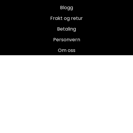
Blogg
Frakt og retur
Betaling
Personvern
Om oss
Salgsbetingelser
Brukermanualer
Nyhetsbrev
Registrer deg for å motta nyheter og tilbud!
E-post
Registrer deg