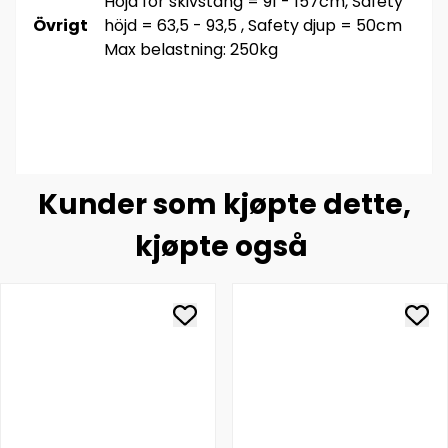
Höjd för skivstång = 91 - 157cm, Safety
Övrigt
höjd = 63,5 - 93,5 , Safety djup = 50cm
Max belastning: 250kg
Kunder som kjøpte dette,
kjøpte også