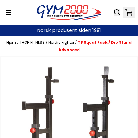
Hopp til innhold
Norsk produsent siden 1991
Hjem
/
THOR FITNESS
/
Nordic Fighter
/
TF Squat Rack / Dip Stand
Advanced