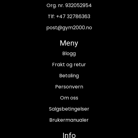
Org. nr. 932052954
Tlf:
+47 32786363
post@gym2000.no
Meny
Blogg
Frakt og retur
Betaling
Personvern
Om oss
Salgsbetingelser
Brukermanualer
Info