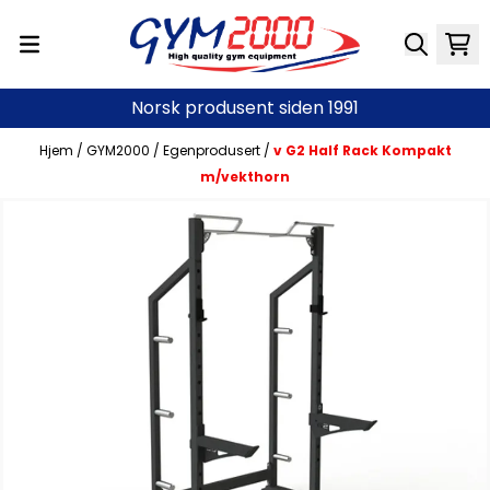
Hopp til innhold
Norsk produsent siden 1991
Hjem
/
GYM2000
/
Egenprodusert
/
v G2 Half Rack Kompakt
m/vekthorn