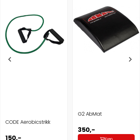
G2 AbMat
CODE Aerobicstrikk
350,-
150,-
Kjøp