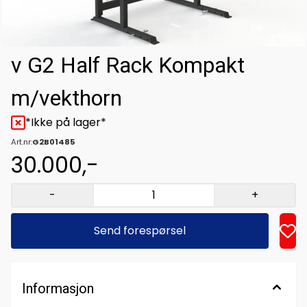
v G2 Half Rack Kompakt
m/vekthorn
*Ikke på lager*
Art.nr:
G2B01485
30.000,-
-
+
Send forespørsel
Informasjon