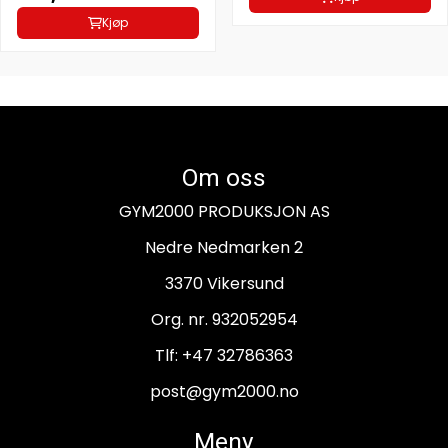
Kjøp
Om oss
GYM2000 PRODUKSJON AS
Nedre Nedmarken 2
3370 Vikersund
Org. nr. 932052954
Tlf:
+47 32786363
post@gym2000.no
Meny