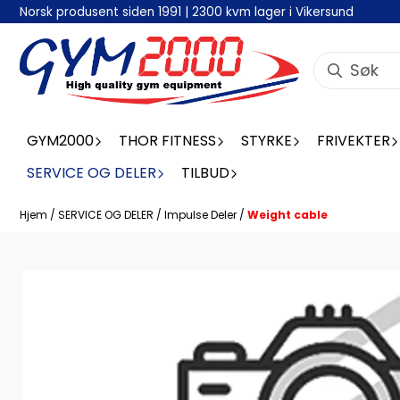
Norsk produsent siden 1991 | 2300 kvm lager i Vikersund
Hopp til innhold
GYM2000
THOR FITNESS
STYRKE
FRIVEKTER
SERVICE OG DELER
TILBUD
Hjem
/
SERVICE OG DELER
/
Impulse Deler
/
Weight cable