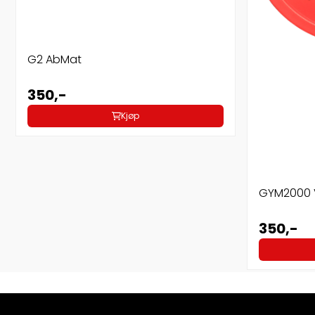
G2 AbMat
350,-
Kjøp
GYM2000 V
350,-