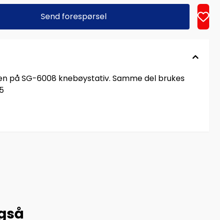
Send forespørsel
yden på SG-6008 knebøystativ. Samme del brukes
5
også