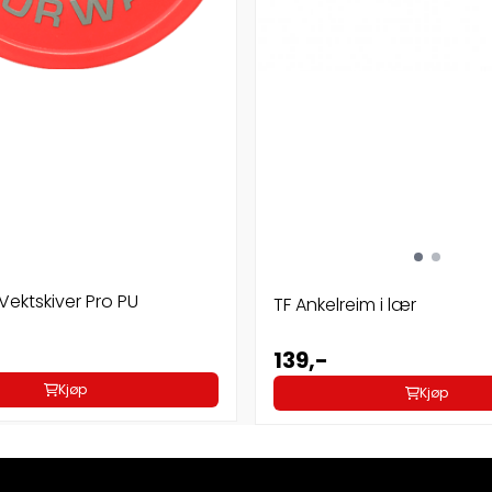
ektskiver Pro PU
TF Ankelreim i lær
139,-
Kjøp
Kjøp