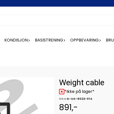
KONDISJON
BASISTRENING
OPPBEVARING
BRU
Weight cable
*Ikke på lager*
Art.nr:
D-SG-8022-014
891,-